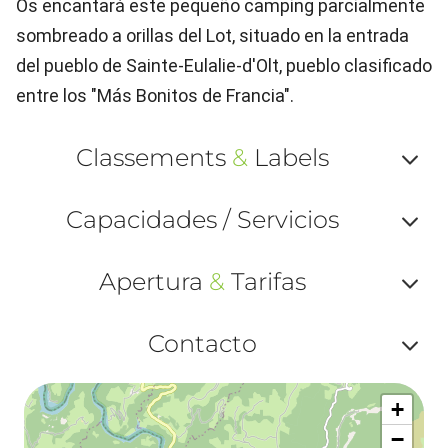
Os encantará este pequeño camping parcialmente
sombreado a orillas del Lot, situado en la entrada
del pueblo de Sainte-Eulalie-d'Olt, pueblo clasificado
entre los "Más Bonitos de Francia".
Classements
&
Labels
Af
Capacidades / Servicios
ou
Af
ma
Apertura
&
Tarifas
ou
le
Af
ma
Contacto
la
ou
le
Af
ma
la
+
ou
le
−