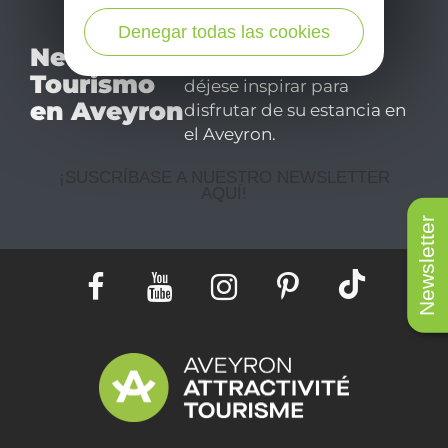
Denegar todas las cookies
No se pierda nuestro
Newsletter
mensual newsletter y
Tourismo
déjese inspirar para
en Aveyron
disfrutar de su estancia en
el Aveyron.
¡SUSCRÍBASE A NUESTRO NEWSLETTER
AQUÍ!
Newsletter