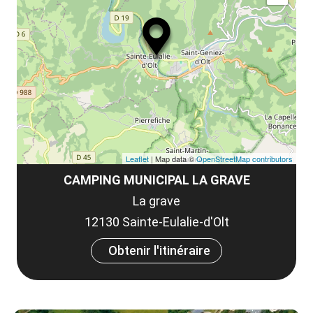
ma
ou
le
et
co
tar
Leaflet
| Map data ©
OpenStreetMap contributors
CAMPING MUNICIPAL LA GRAVE
La grave
12130 Sainte-Eulalie-d'Olt
Obtenir l'itinéraire