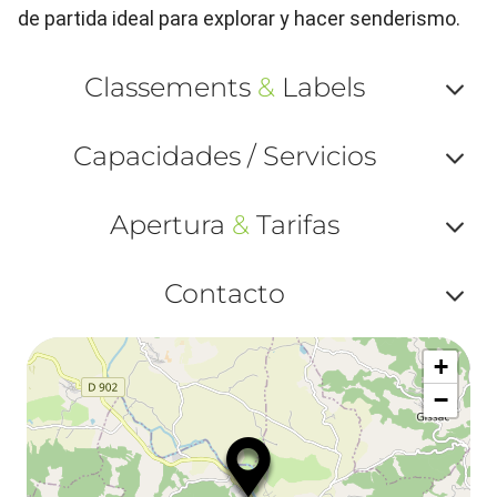
de partida ideal para explorar y hacer senderismo.
Classements
&
Labels
Af
Capacidades / Servicios
ou
Af
ma
Apertura
&
Tarifas
ou
le
Af
ma
Contacto
la
ou
le
Af
ma
la
+
ou
le
−
ma
ou
le
et