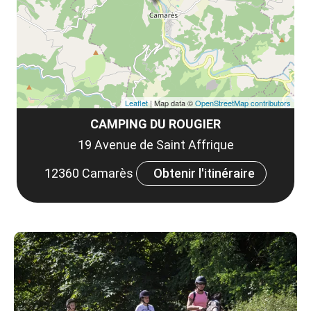
co
tar
Leaflet
| Map data ©
OpenStreetMap contributors
CAMPING DU ROUGIER
19 Avenue de Saint Affrique
12360 Camarès
Obtenir l'itinéraire