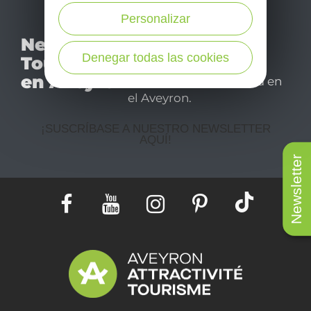
Personalizar
No se pierda nuestro
Newsletter
mensual newsletter y
Denegar todas las cookies
Tourismo
déjese inspirar para
en Aveyron
disfrutar de su estancia en
el Aveyron.
¡SUSCRÍBASE A NUESTRO NEWSLETTER
AQUÍ!
Newsletter