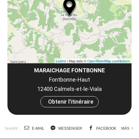
le
et
co
tar
Leaflet
| Map data ©
OpenStreetMap contributors
MARAICHAGE FONTBONNE
Fontbonne-Haut
12400 Calmels-et-le-Viala
Obtenir l'itinéraire
SHARE :
E-MAIL
MESSENGER
FACEBOOK
MÁS