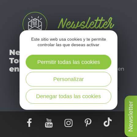
Este sitio web usa cookies y te permite
controlar las que deseas activar
No se pierda nuestro
Newsletter
mensual newsletter y
Tourismo
déjese inspirar para
Permitir todas las cookies
en Aveyron
disfrutar de su estancia en
el Aveyron.
Personalizar
¡SUSCRÍBASE A NUESTRO NEWSLETTER
AQUÍ!
Denegar todas las cookies
Newsletter