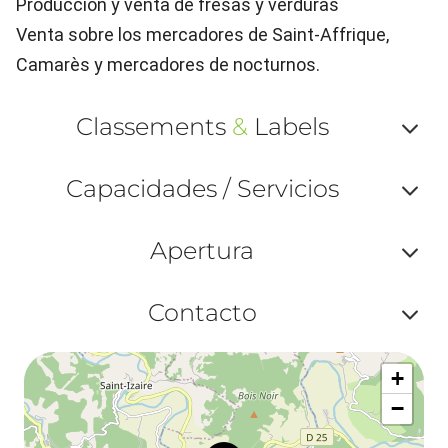
Producción y venta de fresas y verduras
Venta sobre los mercadores de Saint-Affrique,
Camarès y mercadores de nocturnos.
Classements
&
Labels
Af
Capacidades / Servicios
ou
Af
ma
Apertura
ou
le
Af
ma
Contacto
la
ou
le
Af
ma
la
+
ou
le
−
ma
ou