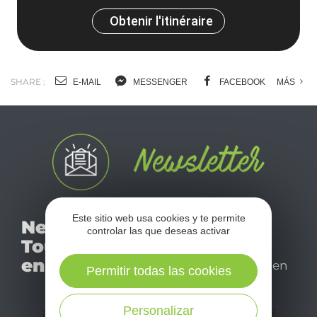
Obtenir l'itinéraire
SHARE :
E-MAIL
MESSENGER
FACEBOOK
MÁS
No se pierda nuestro
Este sitio web usa cookies y te permite
Newsletter
mensual newsletter y
controlar las que deseas activar
Tourismo
déjese inspirar para
en Aveyron
disfrutar de su estancia en
Permitir todas las cookies
el Aveyron.
Personalizar
¡SUSCRÍBASE A NUESTRO NEWSLETTER