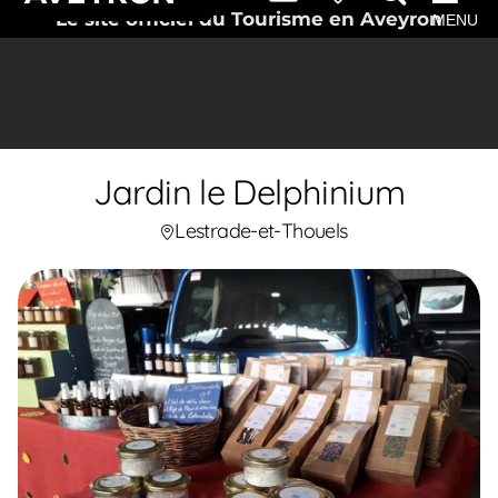
Le site officiel du Tourisme en Aveyron
MENU
Jardin le Delphinium
Lestrade-et-Thouels