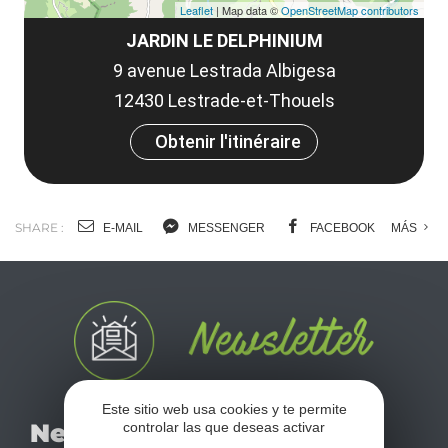
Leaflet
| Map data ©
OpenStreetMap contributors
JARDIN LE DELPHINIUM
9 avenue Lestrada Albigesa
12430 Lestrade-et-Thouels
Obtenir l'itinéraire
SHARE :
E-MAIL
MESSENGER
FACEBOOK
MÁS
Este sitio web usa cookies y te permite
No se pierda nuestro
Newsletter
controlar las que deseas activar
mensual newsletter y