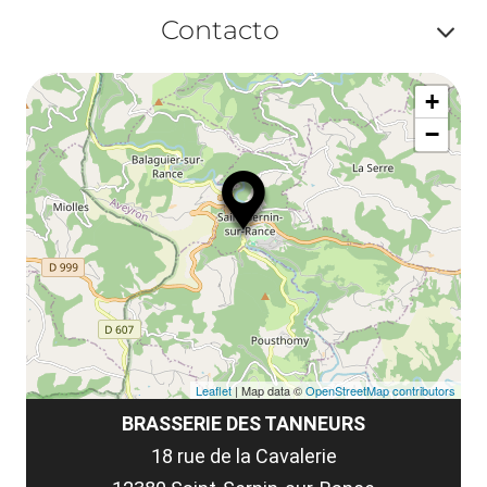
Af
Contacto
ou
Af
ma
+
ou
le
−
ma
la
le
co
Leaflet
| Map data ©
OpenStreetMap contributors
BRASSERIE DES TANNEURS
18 rue de la Cavalerie