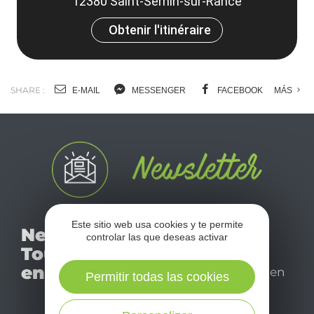
12380 Saint-Sernin-sur-Rance
Obtenir l'itinéraire
SHARE :
E-MAIL
MESSENGER
FACEBOOK
MÁS
No se pierda nuestro
Este sitio web usa cookies y te permite
Newsletter
controlar las que deseas activar
mensual newsletter y
Tourismo
déjese inspirar para
en Aveyron
disfrutar de su estancia en
Permitir todas las cookies
el Aveyron.