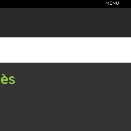
MENU
iès