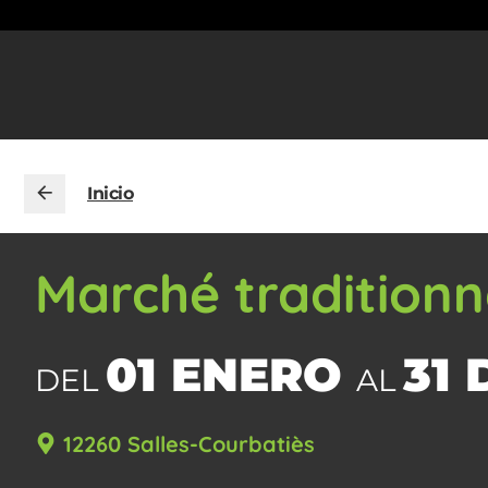
Inicio
Marché traditionn
01 ENERO
31 
DEL
AL
12260 Salles-Courbatiès