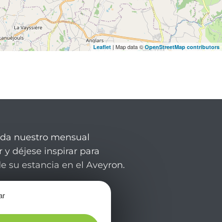
| Map data ©
Leaflet
OpenStreetMap contributors
rda nuestro mensual
 y déjese inspirar para
de su estancia en el Aveyron.
ar