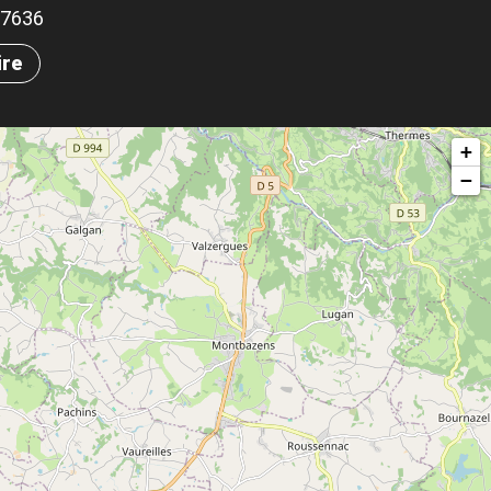
.07636
ire
+
−