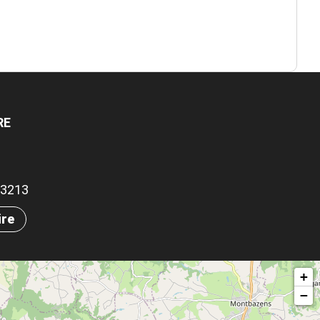
RE
.03213
ire
+
−