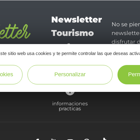
Newsletter
No se pie
Tourismo
newsletter
disfrutar 
en Aveyron
ste sitio web usa cookies y te permite controlar las que deseas activ
¡SUSCRÍBASE A NUESTRO NEWSLETTER AQUÍ!
okies
Personalizar
Perm
informaciones
practicas