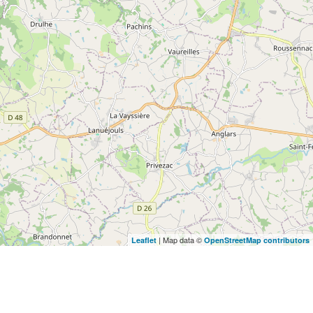
| Map data ©
Leaflet
OpenStreetMap contributors