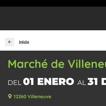
Inicio
Marché de Villene
01 ENERO
31 
DEL
AL
12260 Villeneuve