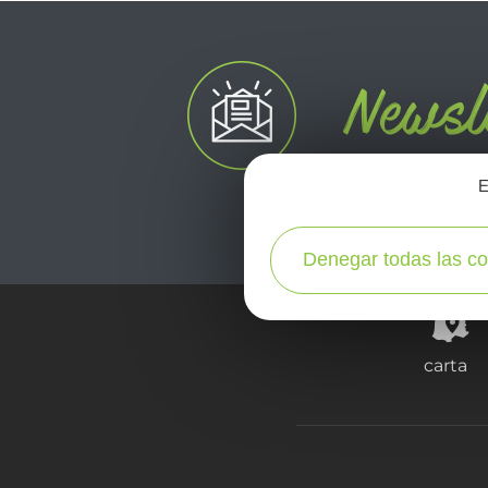
E
Denegar todas las co
carta