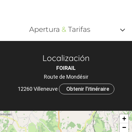
Apertura
&
Tarifas
Af
o
Localización
m
FOIRAIL
le
Route de Mondésir
ou
12260 Villeneuve
Obtenir l'itinéraire
et
ta
+
−