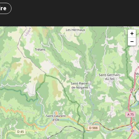
ire
+
−