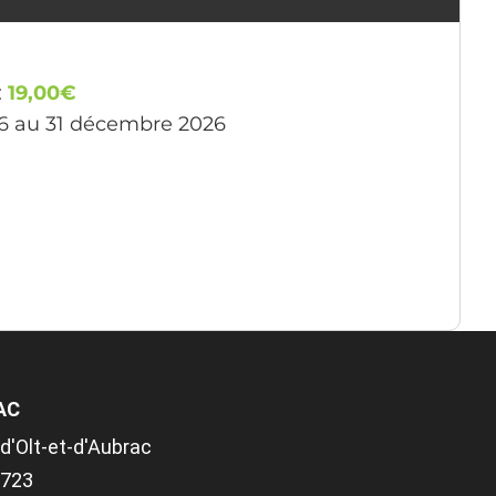
:
19,00€
26 au 31 décembre 2026
AC
d'Olt-et-d'Aubrac
.9723