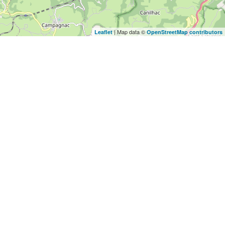
| Map data ©
Leaflet
OpenStreetMap contributors