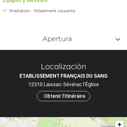
Equipos y servicios
Prestation - Totalement couverte
Apertura
Af
o
Localización
m
ETABLISSEMENT FRANÇAIS DU SANG
le
12310 Laissac-Sévérac l'Église
ou
Obtenir l'itinéraire
et
ta
+