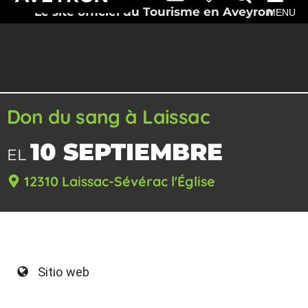
Le site officiel du Tourisme en Aveyron
MENU
Don du sang à Laissac
10 SEPTIEMBRE
EL
12310 Laissac-Sévérac l'Église
Sitio web