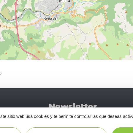
Newsletter
No se pie
ste sitio web usa cookies y te permite controlar las que deseas activ
Tourismo
newsletter
disfrutar 
en Aveyron