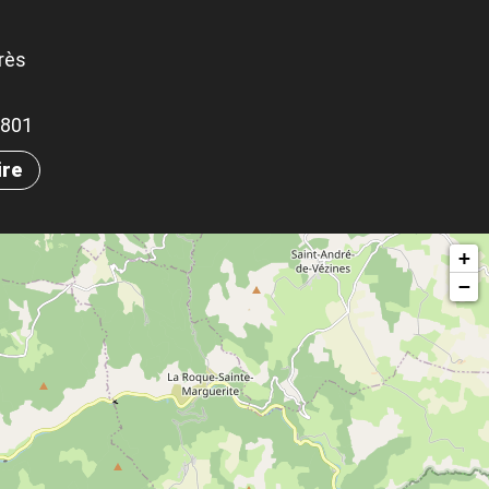
rès
.0801
ire
+
−