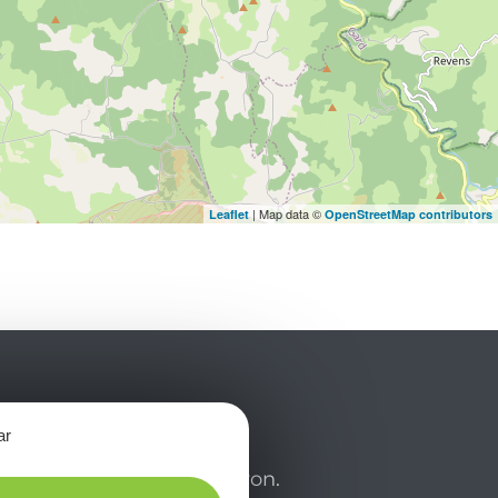
| Map data ©
Leaflet
OpenStreetMap contributors
rda nuestro mensual
ar
 y déjese inspirar para
de su estancia en el Aveyron.