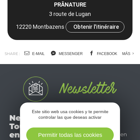
PRÂNATURE
3 route de Lugan
12220 Montbazens
Obtenir l'itinéraire
SHARE :
E-MAIL
MESSENGER
FACEBOOK
MÁS
No se pierda nuestro
Este sitio web usa cookies y te permite
Newsletter
controlar las que deseas activar
mensual newsletter y
Tourismo
déjese inspirar para
en Aveyron
disfrutar de su estancia en
Permitir todas las cookies