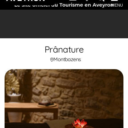
Le site officiel du Tourisme en Aveyron
MENU
Prânature
Montbazens