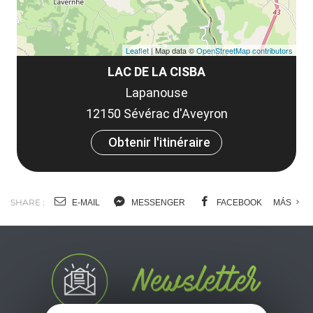
Leaflet
| Map data ©
OpenStreetMap contributors
LAC DE LA CISBA
Lapanouse
12150 Sévérac d'Aveyron
Obtenir l'itinéraire
SHARE :
E-MAIL
MESSENGER
FACEBOOK
MÁS