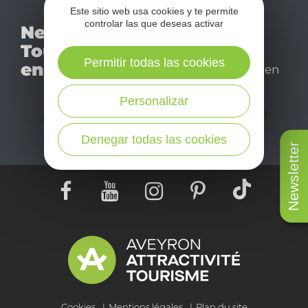
Este sitio web usa cookies y te permite
No se pierda nuestro
controlar las que deseas activar
Newsletter
mensual newsletter y
Tourismo
déjese inspirar para
Permitir todas las cookies
en Aveyron
disfrutar de su estancia en
el Aveyron.
Personalizar
¡SUSCRÍBASE A NUESTRO NEWSLETTER
AQUÍ!
Denegar todas las cookies
Newsletter
Cookies
Mentions légales
Plan du site