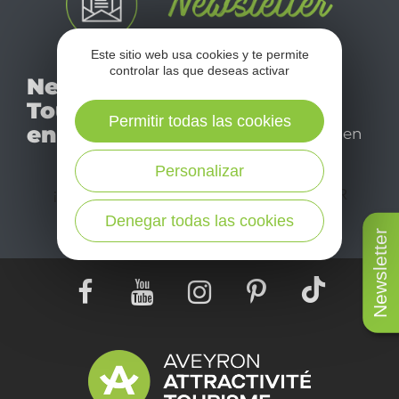
Este sitio web usa cookies y te permite
No se pierda nuestro
controlar las que deseas activar
Newsletter
mensual newsletter y
Tourismo
déjese inspirar para
Permitir todas las cookies
en Aveyron
disfrutar de su estancia en
el Aveyron.
Personalizar
¡SUSCRÍBASE A NUESTRO NEWSLETTER
AQUÍ!
Denegar todas las cookies
Newsletter