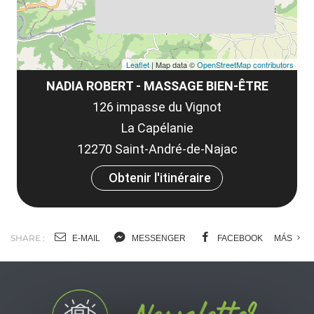
Leaflet
| Map data ©
OpenStreetMap contributors
NADIA ROBERT - MASSAGE BIEN-ÊTRE
126 impasse du Vignot
La Capélanie
12270 Saint-André-de-Najac
Obtenir l'itinéraire
SHARE :
E-MAIL
MESSENGER
FACEBOOK
MÁS