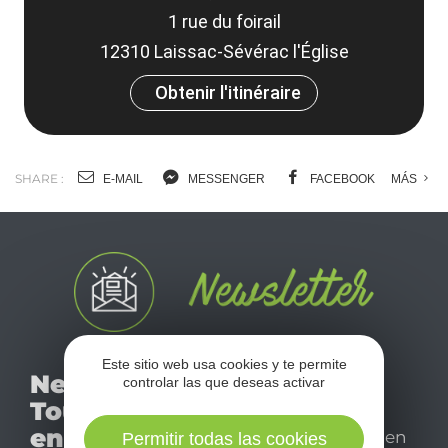
1 rue du foirail
12310 Laissac-Sévérac l'Église
Obtenir l'itinéraire
SHARE :
E-MAIL
MESSENGER
FACEBOOK
MÁS
No se pierda nuestro
Este sitio web usa cookies y te permite
Newsletter
controlar las que deseas activar
mensual newsletter y
Tourismo
déjese inspirar para
en Aveyron
disfrutar de su estancia en
Permitir todas las cookies