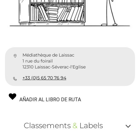
Médiathèque de Laissac
1 rue du foirail
12310 Laissac-Séverac-l'Eglise
+33 (0)5 65 70 76 94
AÑADIR AL LIBRO DE RUTA
Classements
&
Labels
Af