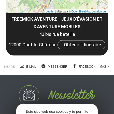
Leaflet
| Map data ©
OpenStreetMap contributors
FREEMICK AVENTURE - JEUX D'ÉVASION ET
D'AVENTURE MOBILES
43 bis rue beteille
12000 Onet-le-Château
Obtenir l'itinéraire
SHARE :
E-MAIL
MESSENGER
FACEBOOK
MÁS
Este sitio web usa cookies y te permite