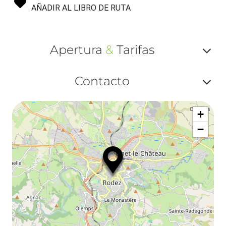
AÑADIR AL LIBRO DE RUTA
Apertura
&
Tarifas
Af
Contacto
ou
Af
ma
+
ou
le
−
ma
ou
le
et
co
tar