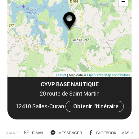
le
−
ma
ou
le
et
co
tar
Leaflet
| Map data ©
OpenStreetMap contributors
CYVP BASE NAUTIQUE
20 route de Saint Martin
12410 Salles-Curan
Obtenir l'itinéraire
SHARE :
E-MAIL
MESSENGER
FACEBOOK
MÁS