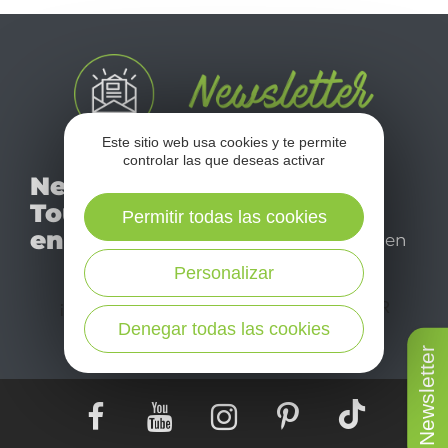
Este sitio web usa cookies y te permite
controlar las que deseas activar
No se pierda nuestro
Newsletter
mensual newsletter y
Tourismo
déjese inspirar para
Permitir todas las cookies
en Aveyron
disfrutar de su estancia en
el Aveyron.
Personalizar
¡SUSCRÍBASE A NUESTRO NEWSLETTER
AQUÍ!
Denegar todas las cookies
Newsletter