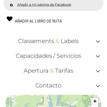
Añadir a mi página de Facebook
AÑADIR AL LIBRO DE RUTA
Classements
&
Labels
Af
Capacidades / Servicios
ou
Af
ma
Apertura
&
Tarifas
ou
le
Af
ma
Contacto
la
ou
le
Af
ma
la
+
ou