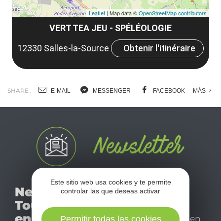
Leaflet
| Map data ©
OpenStreetMap contributors
VERT TEA JEU - SPÉLÉOLOGIE
12330 Salles-la-Source
Obtenir l'itinéraire
SHARE :
E-MAIL
MESSENGER
FACEBOOK
MÁS
No se pierda nuestro
Este sitio web usa cookies y te permite
Newsletter
controlar las que deseas activar
mensual newsletter y
Tourismo
déjese inspirar para
en Aveyron
disfrutar de su estancia en
Permitir todas las cookies