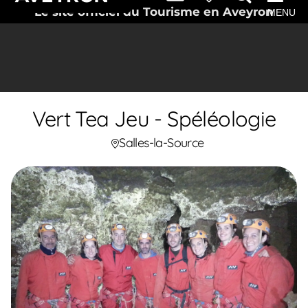
Le site officiel du Tourisme en Aveyron
MENU
Vert Tea Jeu - Spéléologie
Salles-la-Source