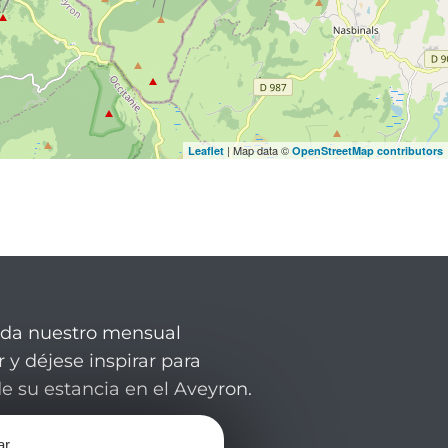
| Map data ©
Leaflet
OpenStreetMap contributors
rda nuestro mensual
 y déjese inspirar para
de su estancia en el Aveyron.
ar