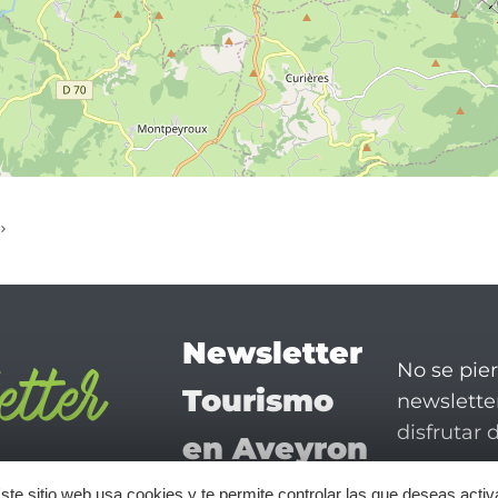
Newsletter
No se pie
Tourismo
newsletter
disfrutar 
en Aveyron
ste sitio web usa cookies y te permite controlar las que deseas activ