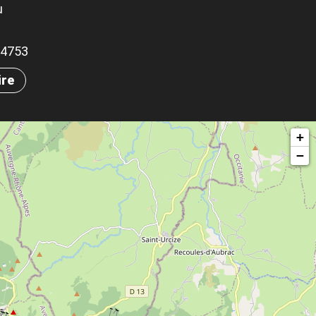
u
.84753
ire
+
−