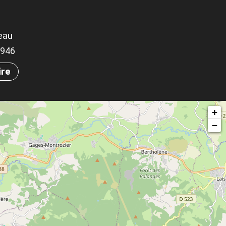
eau
.5946
ire
+
−