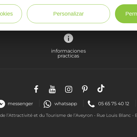
¡SUSCRÍBASE A NUESTRO NEWSLETTER AQUÍ!
okies
Personalizar
Perm
informaciones
practicas
messenger
whatsapp
05 65 75 40 12
 l’Attractivité et du Tourisme de l’Aveyron - R
ue Louis Blanc
- 