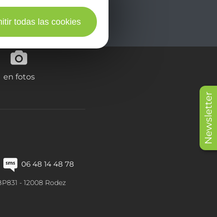
itir todas las cookies
en fotos
Newsletter
06 48 14 48 78
BP831 -
12008
Rodez