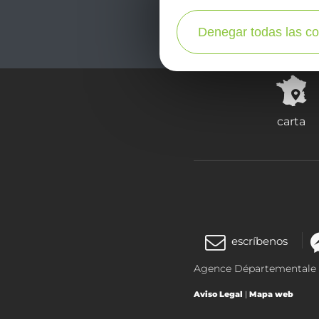
Denegar todas las co
carta
escríbenos
Agence Départementale de
Aviso Legal
|
Mapa web