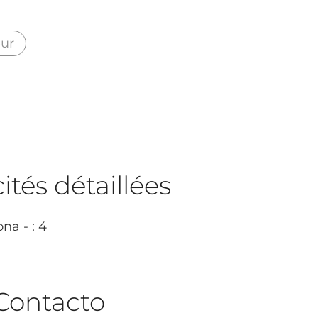
eur
tés détaillées
na - : 4
Contacto