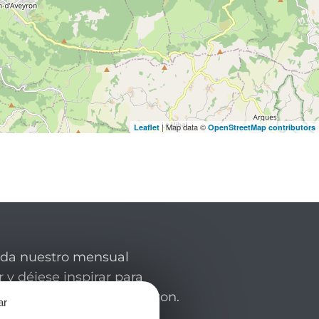
| Map data ©
Leaflet
OpenStreetMap contributors
rda nuestro mensual
 y déjese inspirar para
de su estancia en el Aveyron.
ar