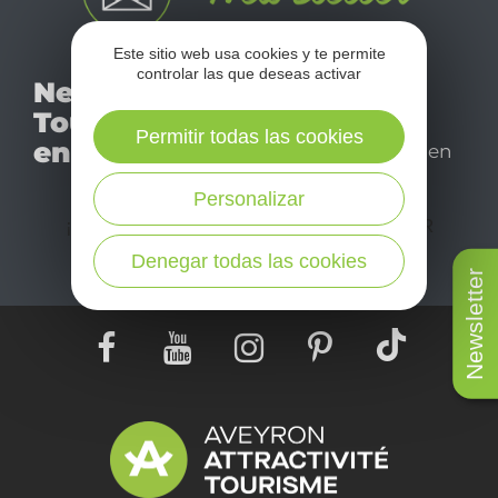
Este sitio web usa cookies y te permite
No se pierda nuestro
controlar las que deseas activar
Newsletter
mensual newsletter y
Tourismo
déjese inspirar para
Permitir todas las cookies
en Aveyron
disfrutar de su estancia en
el Aveyron.
Personalizar
¡SUSCRÍBASE A NUESTRO NEWSLETTER
AQUÍ!
Denegar todas las cookies
Newsletter