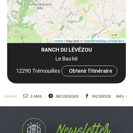
tar
Leaflet
| Map data ©
OpenStreetMap contributors
RANCH DU LÉVÉZOU
Le Bastié
12290 Trémouilles
Obtenir l'itinéraire
SHARE :
E-MAIL
MESSENGER
FACEBOOK
MÁS