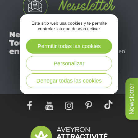
Este sitio web usa cookies y te permite
No se pierda nuestro
controlar las que deseas activar
Newsletter
mensual newsletter y
Tourismo
déjese inspirar para
Permitir todas las cookies
en Aveyron
disfrutar de su estancia en
el Aveyron.
Personalizar
¡SUSCRÍBASE A NUESTRO NEWSLETTER
AQUÍ!
Denegar todas las cookies
Newsletter