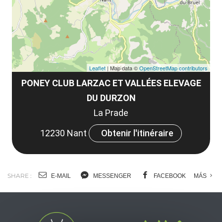
tar
Leaflet
| Map data ©
OpenStreetMap contributors
PONEY CLUB LARZAC ET VALLÉES ELEVAGE
DU DURZON
La Prade
12230 Nant
Obtenir l'itinéraire
SHARE :
E-MAIL
MESSENGER
FACEBOOK
MÁS