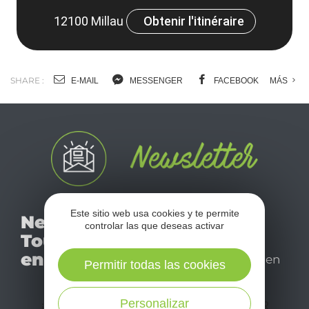
12100 Millau
Obtenir l'itinéraire
SHARE :
E-MAIL
MESSENGER
FACEBOOK
MÁS
No se pierda nuestro
Este sitio web usa cookies y te permite
Newsletter
mensual newsletter y
controlar las que deseas activar
Tourismo
déjese inspirar para
en Aveyron
disfrutar de su estancia en
Permitir todas las cookies
el Aveyron.
Personalizar
¡SUSCRÍBASE A NUESTRO NEWSLETTER