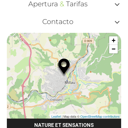
Apertura
&
Tarifas
Af
Contacto
ou
Af
ma
+
ou
le
−
ma
ou
le
et
co
tar
Leaflet
| Map data ©
OpenStreetMap contributors
NATURE ET SENSATIONS