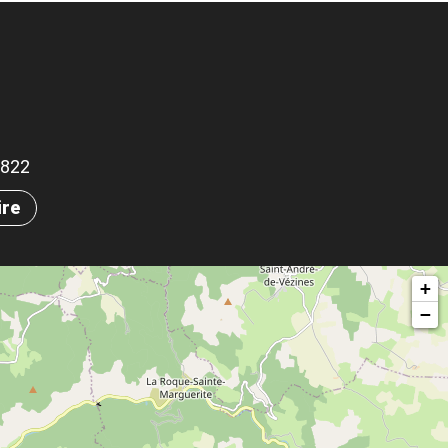
.0822
ire
+
−