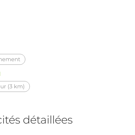
nement
d
eur (3 km)
tés détaillées