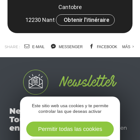
Cantobre
12230 Nant
Obtenir l'itinéraire
SHARE :
E-MAIL
MESSENGER
FACEBOOK
MÁS
No se pierda nuestro
Este sitio web usa cookies y te permite
Newsletter
controlar las que deseas activar
mensual newsletter y
Tourismo
déjese inspirar para
en Aveyron
disfrutar de su estancia en
Permitir todas las cookies
el Aveyron.