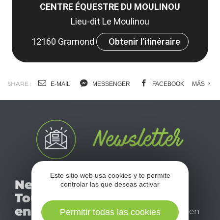
CENTRE ÉQUESTRE DU MOULINOU
Lieu-dit Le Moulinou
12160 Gramond
Obtenir l'itinéraire
SHARE :
E-MAIL
MESSENGER
FACEBOOK
MÁS
No se pierda nuestro
Este sitio web usa cookies y te permite
Newsletter
controlar las que deseas activar
mensual newsletter y
Tourismo
déjese inspirar para
en Aveyron
disfrutar de su estancia en
Permitir todas las cookies