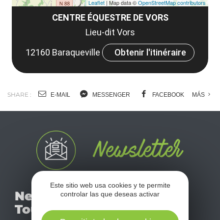
Leaflet
| Map data ©
OpenStreetMap contributors
CENTRE ÉQUESTRE DE VORS
Lieu-dit Vors
12160 Baraqueville
Obtenir l'itinéraire
SHARE :
E-MAIL
MESSENGER
FACEBOOK
MÁS
Este sitio web usa cookies y te permite
No se pierda nuestro
Newsletter
controlar las que deseas activar
mensual newsletter y
Tourismo
déjese inspirar para