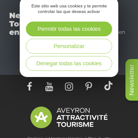
Este sitio web usa cookies y te permite
No se pierda nuestro
controlar las que deseas activar
Newsletter
mensual newsletter y
Tourismo
déjese inspirar para
Permitir todas las cookies
en Aveyron
disfrutar de su estancia en
el Aveyron.
Personalizar
¡SUSCRÍBASE A NUESTRO NEWSLETTER
AQUÍ!
Denegar todas las cookies
Newsletter