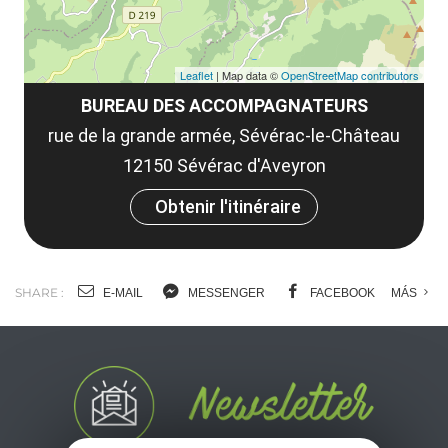
Leaflet
| Map data ©
OpenStreetMap contributors
BUREAU DES ACCOMPAGNATEURS
rue de la grande armée, Sévérac-le-Château
12150 Sévérac d'Aveyron
Obtenir l'itinéraire
SHARE :
E-MAIL
MESSENGER
FACEBOOK
MÁS