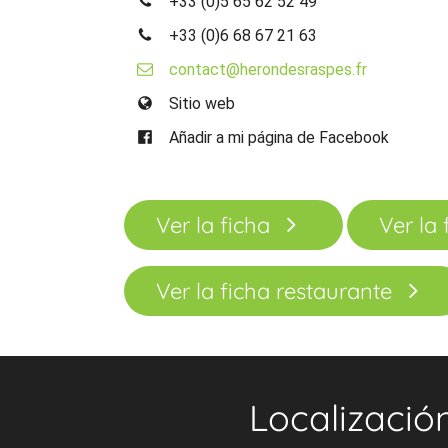
+33 (0)5 65 62 52 49
+33 (0)6 68 67 21 63
contact@herondesraspes.fr
Sitio web
Añadir a mi página de Facebook
Ver la ficha
Ver la 
Ver la ficha restaurante
Localizació