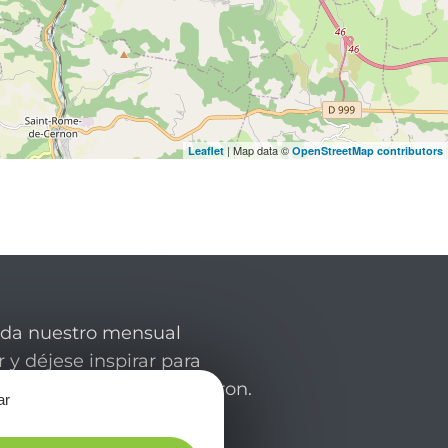
| Map data ©
Leaflet
OpenStreetMap contributors
rda nuestro mensual
 y déjese inspirar para
de su estancia en el Aveyron.
ar