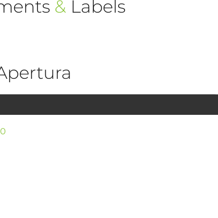
ements
&
Labels
Apertura
00