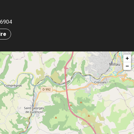
.86904
ire
+
−