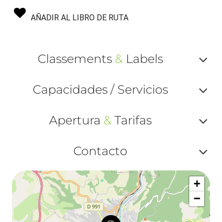
AÑADIR AL LIBRO DE RUTA
Classements
&
Labels
Af
Capacidades / Servicios
ou
Af
ma
Apertura
&
Tarifas
ou
le
Af
ma
Contacto
la
ou
le
Af
ma
la
+
ou
le
−
ma
ou