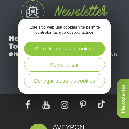
Este sitio web usa cookies y te permite
controlar las que deseas activar
No se pierda nuestro
Newsletter
mensual newsletter y
Tourismo
déjese inspirar para
Permitir todas las cookies
en Aveyron
disfrutar de su estancia en
el Aveyron.
Personalizar
¡SUSCRÍBASE A NUESTRO NEWSLETTER
AQUÍ!
Denegar todas las cookies
Newsletter