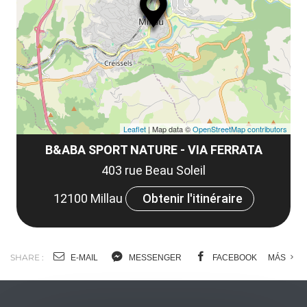
le
et
co
tar
Leaflet
| Map data ©
OpenStreetMap contributors
B&ABA SPORT NATURE - VIA FERRATA
403 rue Beau Soleil
12100 Millau
Obtenir l'itinéraire
SHARE :
E-MAIL
MESSENGER
FACEBOOK
MÁS