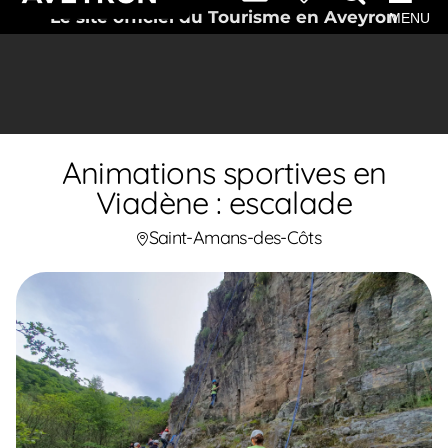
Le site officiel du Tourisme en Aveyron
MENU
Animations sportives en
Viadène : escalade
Saint-Amans-des-Côts