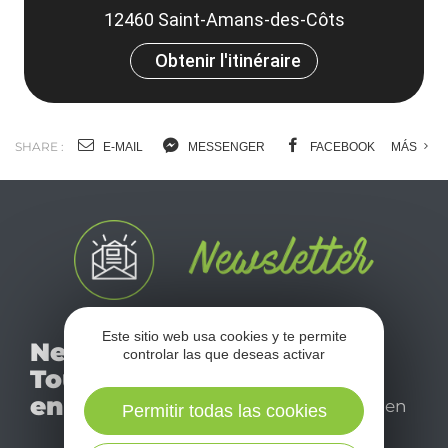
12460 Saint-Amans-des-Côts
Obtenir l'itinéraire
SHARE :
E-MAIL
MESSENGER
FACEBOOK
MÁS
No se pierda nuestro
Este sitio web usa cookies y te permite
Newsletter
controlar las que deseas activar
mensual newsletter y
Tourismo
déjese inspirar para
en Aveyron
disfrutar de su estancia en
Permitir todas las cookies
el Aveyron.