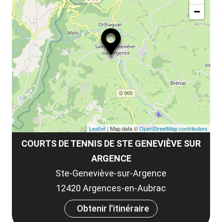
ou
−
ma
le
co
Leaflet
| Map data ©
OpenStreetMap contributors
COURTS DE TENNIS DE STE GENEVIÈVE SUR
ARGENCE
Ste-Geneviève-sur-Argence
12420 Argences-en-Aubrac
Obtenir l'itinéraire