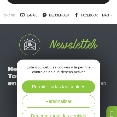
SHARE :
E-MAIL
MESSENGER
FACEBOOK
MÁS
No se pierda nuestro
Este sitio web usa cookies y te permite
Newsletter
mensual newsletter y
controlar las que deseas activar
Tourismo
déjese inspirar para
en Aveyron
disfrutar de su estancia en
Permitir todas las cookies
el Aveyron.
¡SUSCRÍBASE A NUESTRO NEWSLETTER
Personalizar
AQUÍ!
Denegar todas las cookies