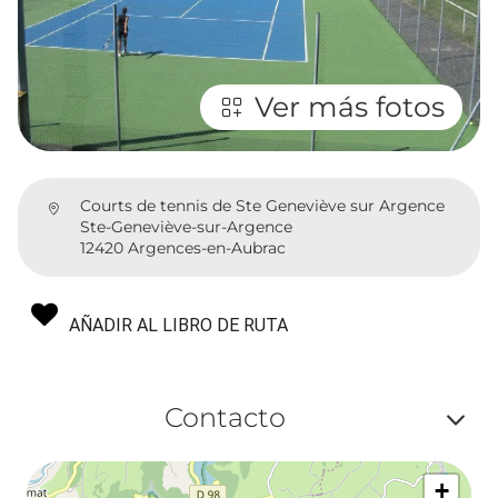
Ver más fotos
Courts de tennis de Ste Geneviève sur Argence
Ste-Geneviève-sur-Argence
12420 Argences-en-Aubrac
AÑADIR AL LIBRO DE RUTA
Contacto
Af
+