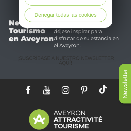
Denegar todas las cookies
No se pierda nuestro
Newsletter
mensual newsletter y
Tourismo
déjese inspirar para
en Aveyron
disfrutar de su estancia en
el Aveyron.
¡SUSCRÍBASE A NUESTRO NEWSLETTER
AQUÍ!
Newsletter