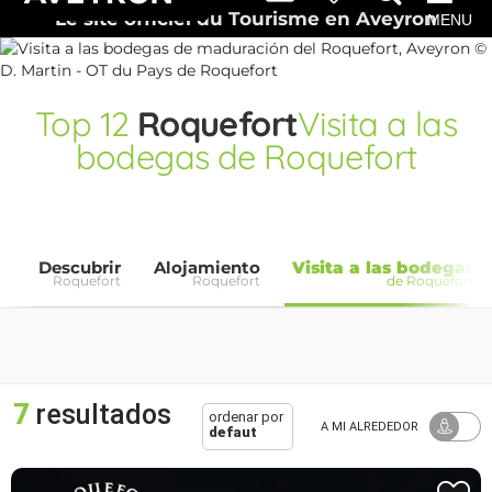
Le site officiel du Tourisme en Aveyron
MENU
Top
12
Roquefort
Visita a las
bodegas de Roquefort
Descubrir
Alojamiento
Visita a las bodegas
Roquefort
Roquefort
de Roquefort
7
resultados
ordenar por
A MI ALREDEDOR
defaut