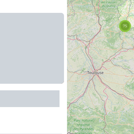
75
e Najac le dimanche