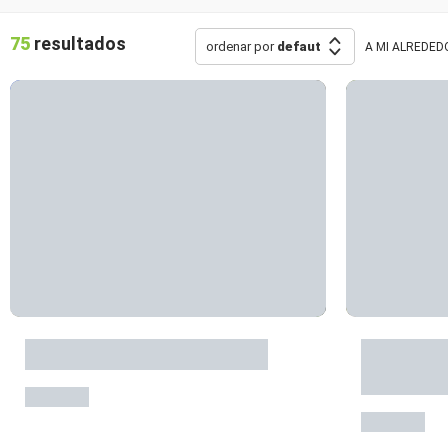
75
resultados
ordenar por
defaut
A MI ALREDED
Visite sensorielle de Najac
AAGAC : 
électriqu
Najac
Najac