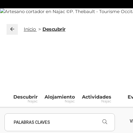
Inicio
Descubrir
Descubrir
Alojamiento
Actividades
E
Najac
Najac
Najac
V
PALABRAS CLAVES