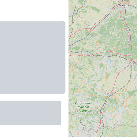
t des 11 plus beaux
de France : Etape N°6 :
ignac