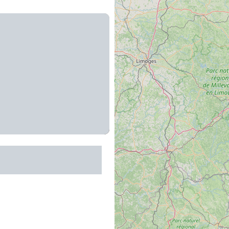
e des Secrets de
eu de piste 6-12 ans