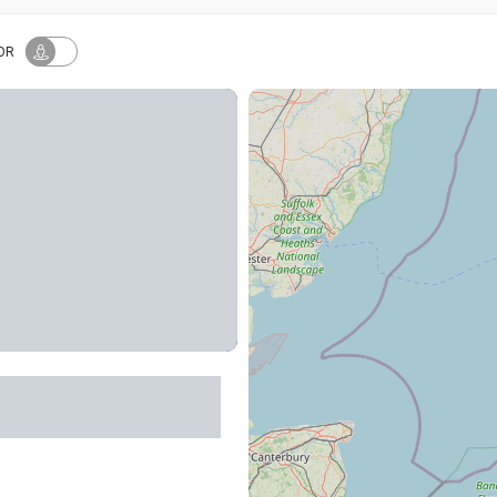
OR
Trottinettes
es