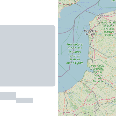
de Pots
Najac