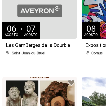
06
07
08
AGOSTO
AGOSTO
AGOSTO
Les GamBerges de la Dourbie
Expositio
Saint-Jean-du-Bruel
Cornus