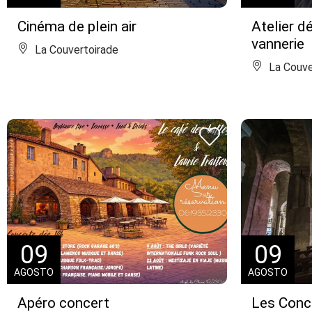
Cinéma de plein air
Atelier d
vannerie
La Couvertoirade
La Couve
09
09
AGOSTO
AGOSTO
Apéro concert
Les Conce