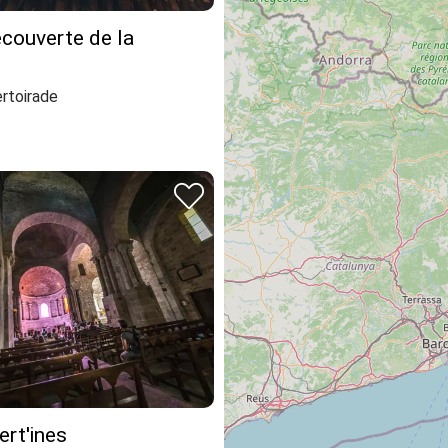
écouverte de la
rtoirade
rt'ines