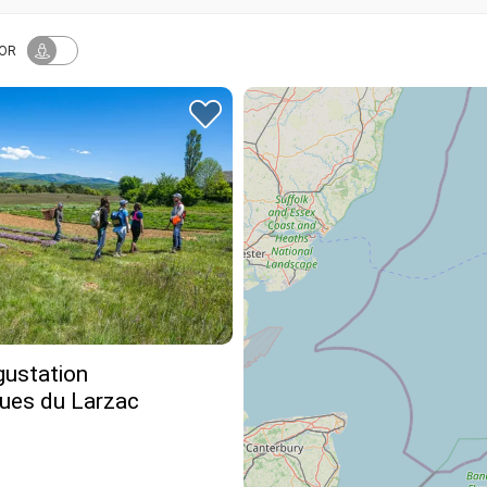
DOR
gustation
ues du Larzac