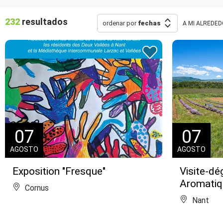
232
resultados
ordenar por
fechas
A MI ALREDE
07
07
AGOSTO
AGOSTO
Exposition "Fresque"
Visite-dé
Aromatiq
Cornus
Nant