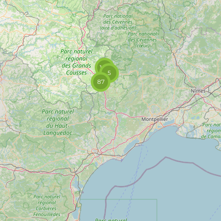
140
5
87