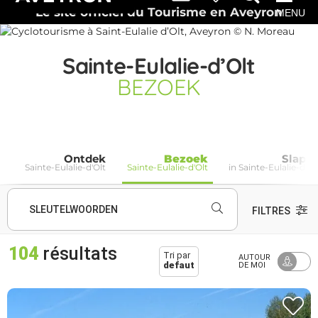
Le site officiel du Tourisme en Aveyron
MENU
Sainte-Eulalie-d’Olt
BEZOEK
Ontdek
Bezoek
Slape
Sainte-Eulalie-d'Olt
Sainte-Eulalie-d'Olt
in Sainte-Eulalie-d'Ol
SLEUTELWOORDEN
FILTRES
104
résultats
Tri par
AUTOUR
defaut
DE MOI