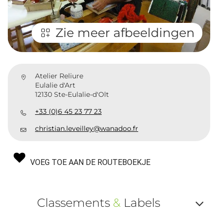
Zie meer afbeeldingen
Atelier Reliure
Eulalie d'Art
12130 Ste-Eulalie-d'Olt
+33 (0)6 45 23 77 23
christian.leveilley@wanadoo.fr
VOEG TOE AAN DE ROUTEBOEKJE
Classements
&
Labels