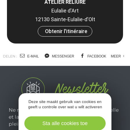
ATELIER RELIURE
Eulalie d'Art
12130 Sainte-Eulalie-d'Olt
Obtenir l'itinéraire
DELEN :
E-MAIL
MESSENGER
FACEBOOK
MEER
Deze site maakt gebruik van cookies en
geeft u controle over wat u wilt activeren
Ne manquez pas notre newsletter mensuelle
et laissez-vous inspirer pour profiter
Sta alle cookies toe
pleinement de votre séjour en Aveyron.