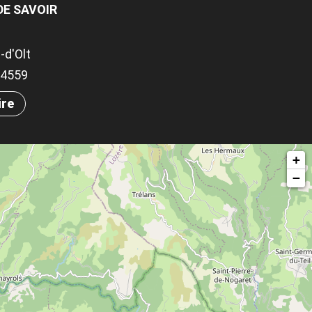
DE SAVOIR
-d'Olt
.94559
ire
+
−