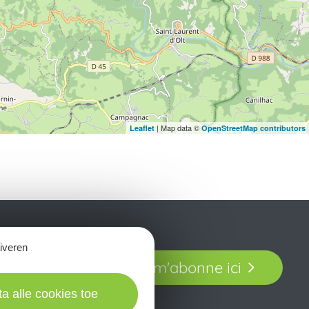
| Map data ©
Leaflet
OpenStreetMap contributors
tiveren
t laissez-vous
Je m'abonne ici
our en Aveyron.
ta alle cookies toe