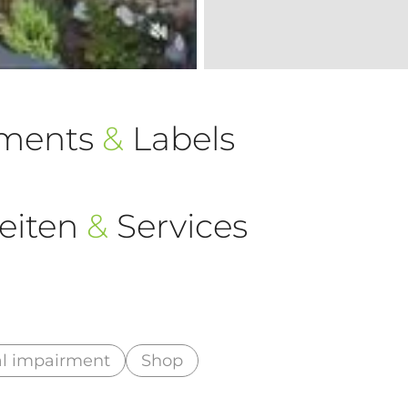
ements
&
Labels
eiten
&
Services
al impairment
Shop