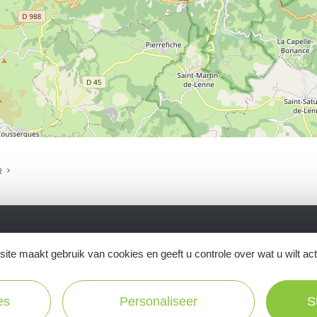
R
ite maakt gebruik van cookies en geeft u controle over wat u wilt ac
Ne manquez pas notre newsletter mensuelle e
inspirer pour profiter pleinement de votre séj
es
Personaliseer
S