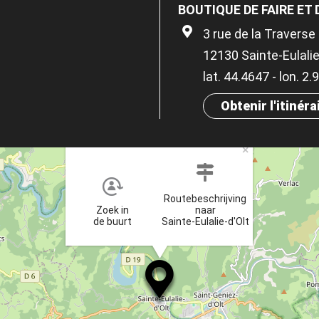
BOUTIQUE DE FAIRE ET 
3 rue de la Traverse
12130 Sainte-Eulalie
lat. 44.4647 - lon. 2
Obtenir l'itinéra
×
Routebeschrijving
Zoek in
naar
de buurt
Sainte-Eulalie-d'Olt