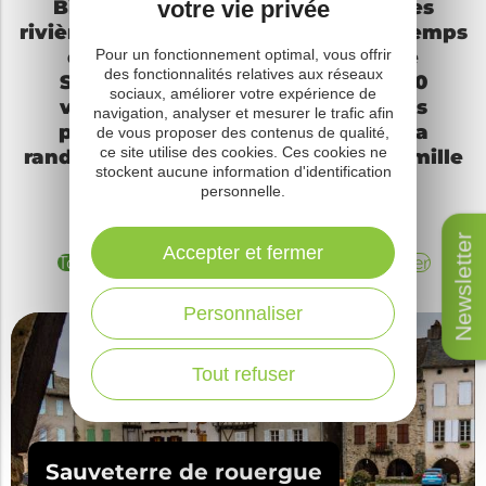
Bienvenue dans le Ségala, entre les
votre vie privée
rivières Viaur et Aveyron. Prenez le temps
de découvrir la bastide royale de
Pour un fonctionnement optimal, vous offrir
des fonctionnalités relatives aux réseaux
Sauveterre de Rouergue et ses 100
sociaux, améliorer votre expérience de
vallées... Une destination avec des
navigation, analyser et mesurer le trafic afin
paysages préservés, idéale pour la
de vous proposer des contenus de qualité,
ce site utilise des cookies. Ces cookies ne
randonnée, pour des vacances en famille
stockent aucune information d'identification
et pour se ressourcer...
personnelle.
Newsletter
Accepter et fermer
Tout
Villages de caractère
Sites à visiter
Personnaliser
Tout refuser
Sauveterre de rouergue