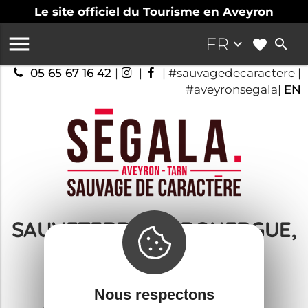
Le site officiel du Tourisme en Aveyron

FR
keyboard_arrow_down
search
05 65 67 16 42
|
|
| #sauvagedecaractere |
#aveyronsegala|
EN
SAUVETERRE DE ROUERGUE,
VALLÉE DU VIAUR
Tout découvrir !
Nous respectons