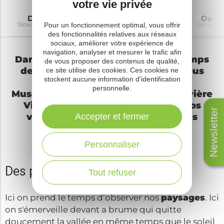
votre vie privée
Décourir
A voir à faire
Savourer
Où do
Pour un fonctionnement optimal, vous offrir
Slow tourisme
Slow tourisme
Slow tourisme
Slow to
des fonctionnalités relatives aux réseaux
sociaux, améliorer votre expérience de
navigation, analyser et mesurer le trafic afin
Dans
le Ségala
, « nous prenons le temps
de vous proposer des contenus de qualité,
de… » et pourtant nos vacances nous
ce site utilise des cookies. Ces cookies ne
stockent aucune information d'identification
paraissent toujours trop courtes.
personnelle.
Muse de nombreuses légendes, la rivière
Viaur et ses paysages berceront vos
Newsletter
vacances et ne vous laisseront pas
Accepter et fermer
insensibles...
Personnaliser
Des paysages ressourçants
Tout refuser
Ici on prend le temps d’observer nos
paysages
. Ici
on s'émerveille devant a brume qui quitte
doucement la vallée en même temps que le soleil