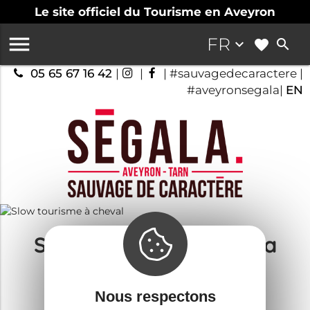
Le site officiel du Tourisme en Aveyron

FR
keyboard_arrow_down
search
05 65 67 16 42
|
|
| #sauvagedecaractere |
#aveyronsegala|
EN
Slow tourisme en Ségala
Guide touristique
Nous respectons