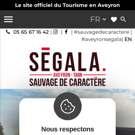
Le site officiel du Tourisme en Aveyron

FR
keyboard_arrow_down
search
05 65 67 16 42
|
|
| #sauvagedecaractere |
#aveyronsegala|
EN
Nous respectons