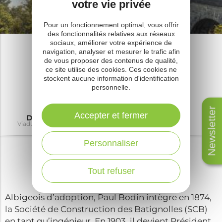
votre vie privée
Pour un fonctionnement optimal, vous offrir
des fonctionnalités relatives aux réseaux
sociaux, améliorer votre expérience de
Viaduc du viaur
navigation, analyser et mesurer le trafic afin
de vous proposer des contenus de qualité,
Guide touristique
ce site utilise des cookies. Ces cookies ne
stockent aucune information d'identification
personnelle.
Newsletter
Accepter et fermer
Découvrir
A voir à faire
Savourer
Où
Viaduc du Viaur
Viaduc du Viaur
Viaduc du Viaur
Viaduc
Personnaliser
Paul Bodin (1847-1926)
Tout refuser
Albigeois d’adoption, Paul Bodin intègre en 1874,
la Société de Construction des Batignolles (SCB)
en tant qu’ingénieur. En 1903, il devient Président