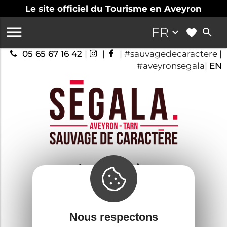
Le site officiel du Tourisme en Aveyron

FR
keyboard_arrow_down
search
05 65 67 16 42
|
|
| #sauvagedecaractere |
#aveyronsegala|
EN
Le Ségala
Handi-accessible
#sauvagedecaractere
Nous respectons