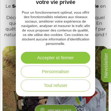
votre vie privée
Le
Ségala
, destination
handi-accessible
en
Aveyron
.
Pour un fonctionnement optimal, vous offrir
Découvrez nos idées et offres adaptées quel
des fonctionnalités relatives aux réseaux
sociaux, améliorer votre expérience de
que soit votre
handicap
et vos envies. En
navigation, analyser et mesurer le trafic afin
quête de visites, de patrimoine ou sportif par
de vous proposer des contenus de qualité,
nature, trouvez l’activité qui vous correspond !
ce site utilise des cookies. Ces cookies ne
stockent aucune information d'identification
personnelle.
Newsletter
Accepter et fermer
Personnaliser
Tout refuser
AFFICHER CARTE