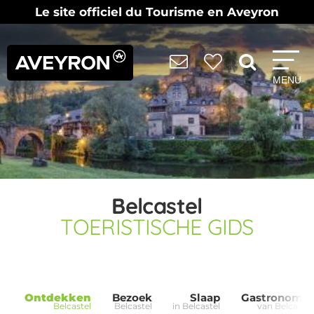
Le site officiel du Tourisme en Aveyron
MENU
Belcastel
TOERISTISCHE GIDS
Ontdekken
Bezoek
Slaap
Gastronomie
Belcastel
Belcastel
in Belcastel
van Belcastel