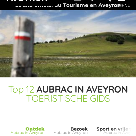
Le site officiel du Tourisme en Aveyron
MENU
Top
12
AUBRAC IN AVEYRON
TOERISTISCHE GIDS
Ontdek
Bezoek
Sport en vrije tij
Aubrac in Aveyron
Aubrac in Aveyron
Aubrac in Aveyro