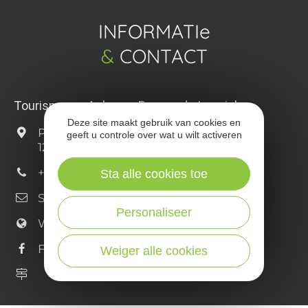
INFORMATIe
&
CONTACT
Tourisme en Aubrac - Bureau de Laguiole
Deze site maakt gebruik van cookies en
Place de la Mairie
geeft u controle over wat u wilt activeren
12210 Laguiole
+33 (0)5 65 44 35 94
Sta alle cookies toe
Schrijf ons
Personaliseer
Website
Facebook
Weiger alle cookies