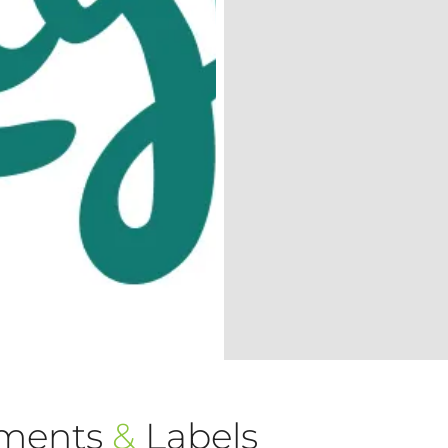
ements
&
Labels