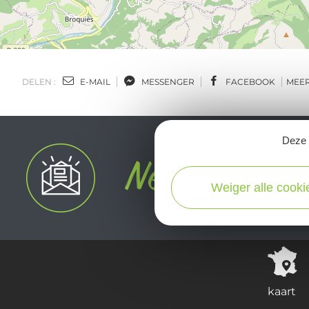
DELEN :
E-MAIL
MESSENGER
FACEBOOK
MEE
Deze s
Weiger alle cooki
kaart