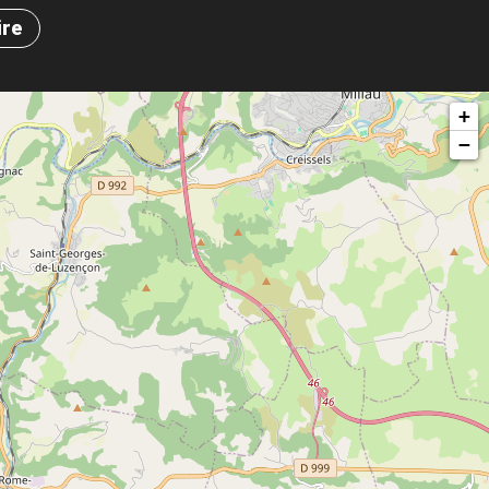
ire
+
−