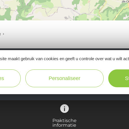
R
ite maakt gebruik van cookies en geeft u controle over wat u wilt ac
Ne manquez pas notre newsletter mensuelle e
inspirer pour profiter pleinement de votre séj
es
Personaliseer
S
Praktische
informatie