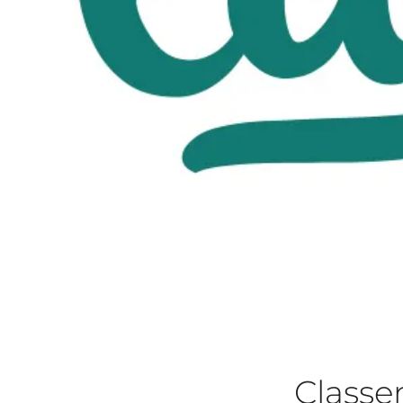
Class