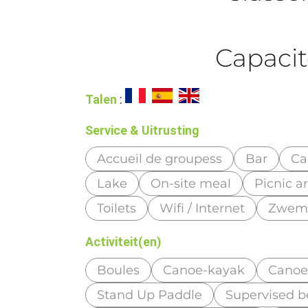
Capacit
Talen
:
Service & Uitrusting
Accueil de groupess
Bar
Ca
Lake
On-site meal
Picnic a
Toilets
Wifi / Internet
Zwem
Activiteit(en)
Boules
Canoe-kayak
Canoe
Stand Up Paddle
Supervised 