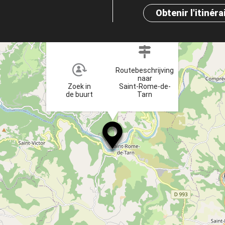
Obtenir l'itinéra
×
Routebeschrijving
naar
Zoek in
Saint-Rome-de-
de buurt
Tarn