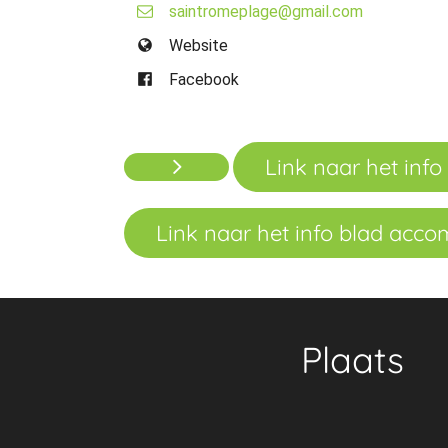
saintromeplage@gmail.com
Website
Facebook
Link naar het info 
Link naar het info blad acc
Plaats