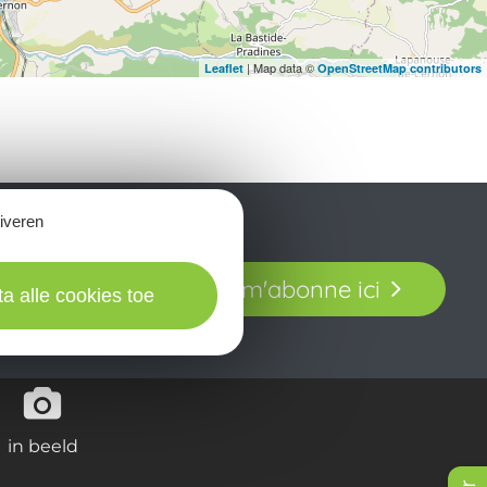
| Map data ©
Leaflet
OpenStreetMap contributors
tiveren
t laissez-vous
Je m'abonne ici
our en Aveyron.
ta alle cookies toe
in beeld