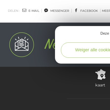
DELEN :
E-MAIL
MESSENGER
FACEBOOK
MEE
Deze s
Weiger alle cooki
kaart