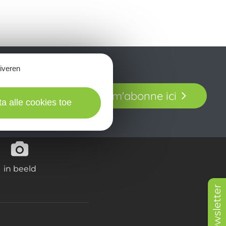
tiveren
t laissez-vous
Je m'abonne ici
our en Aveyron.
ta alle cookies toe
in beeld
Newsletter