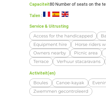
Capaciteit
80 Number of seats on the te
Talen
:
Service & Uitrusting
Access for the handicapped
Ba
Equipment hire
Horse riders 
Owners nearby
Picnic area
Terrace
Verhuur stacaravans
Activiteit(en)
Boules
Canoe-kayak
Evenin
Zwemmen gecontroleerd