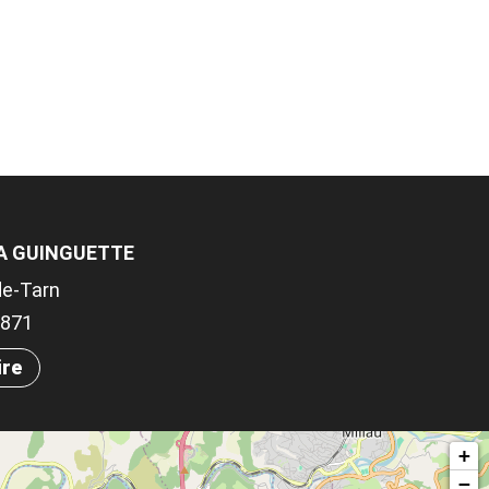
LA GUINGUETTE
de-Tarn
.8871
ire
+
−