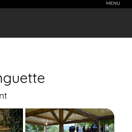
MENU
nguette
nt