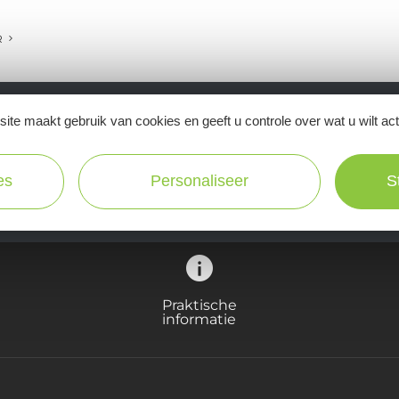
R
ite maakt gebruik van cookies en geeft u controle over wat u wilt ac
Ne manquez pas notre newsletter mensuelle e
inspirer pour profiter pleinement de votre séj
es
Personaliseer
S
Praktische
informatie