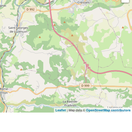
| Map data ©
Leaflet
OpenStreetMap contributors