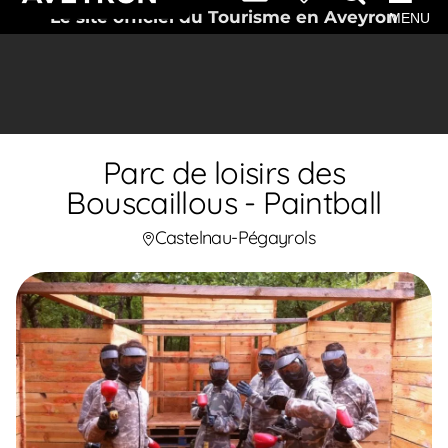
Le site officiel du Tourisme en Aveyron
MENU
Parc de loisirs des
Bouscaillous - Paintball
Castelnau-Pégayrols