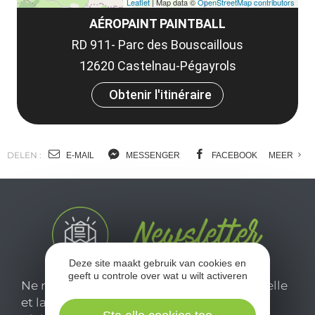
Leaflet
| Map data ©
OpenStreetMap contributors
AÉROPAINT PAINTBALL
RD 911- Parc des Bouscaillous
12620 Castelnau-Pégayrols
Obtenir l'itinéraire
DELEN :
E-MAIL
MESSENGER
FACEBOOK
MEER
Deze site maakt gebruik van cookies en
geeft u controle over wat u wilt activeren
Ne manquez pas notre newsletter mensuelle
et laissez-vous inspirer pour profiter