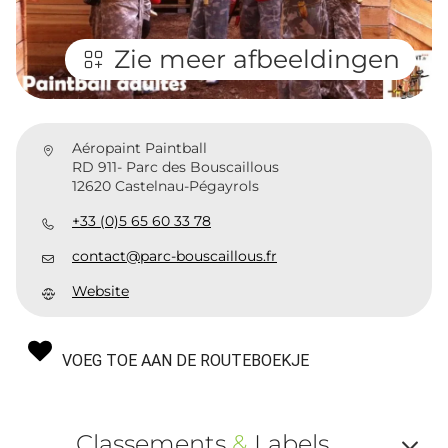
Zie meer afbeeldingen
Aéropaint Paintball
RD 911- Parc des Bouscaillous
12620 Castelnau-Pégayrols
+33 (0)5 65 60 33 78
contact@parc-bouscaillous.fr
Website
VOEG TOE AAN DE ROUTEBOEKJE
Classements
&
Labels