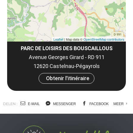
tar
Leaflet
| Map data ©
OpenStreetMap contributors
PARC DE LOISIRS DES BOUSCAILLOUS
Avenue Georges Girard - RD 911
12620 Castelnau-Pégayrols
Obtenir l'itinéraire
DELEN :
E-MAIL
MESSENGER
FACEBOOK
MEER