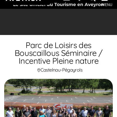
Le site officiel du Tourisme en Aveyron
MENU
Parc de Loisirs des
Bouscaillous Séminaire /
Incentive Pleine nature
Castelnau-Pégayrols