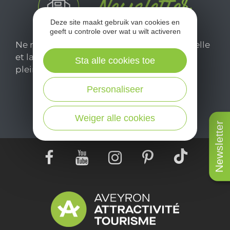
Deze site maakt gebruik van cookies en
geeft u controle over wat u wilt activeren
Ne manquez pas notre newsletter mensuelle
et laissez-vous inspirer pour profiter
Sta alle cookies toe
pleinement de votre séjour en Aveyron.
Personaliseer
Je m'abonne ici
Weiger alle cookies
Newsletter