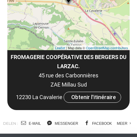
co
tar
Leaflet
| Map data ©
OpenStreetMap contributors
FROMAGERIE COOPÉRATIVE DES BERGERS DU
LARZAC.
45 rue des Carbonnières
ZAE Millau Sud
12230 La Cavalerie
Obtenir l'itinéraire
DELEN :
E-MAIL
MESSENGER
FACEBOOK
MEER